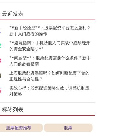
最近发表
**新手经验型**：股票配资平台怎么盈利？
1
新手入门必看的操作
**避坑指南：手机炒股入门实战中必须绕开
2
的资金安全陷阱**
**问题型**：股票配资需要什么条件？新手
3
入门前必看指南
上海股票配资靠谱吗？如何判断配资平台的
4
正规性与合法性？
实战心得：股票配资策略失效，调整机制应
5
对策略
标签列表
股票配资推荐
股票