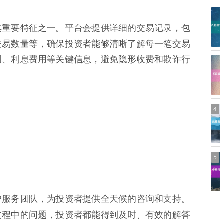
其重要特征之一。平台会提供详细的交易记录，包
交易数量等，确保投资者能够清晰了解每一笔交易
例、利息费用等关键信息，避免隐形收费和欺诈行
4
5
户服务团队，为投资者提供全天候的咨询和支持。
过程中的问题，投资者都能得到及时、有效的解答