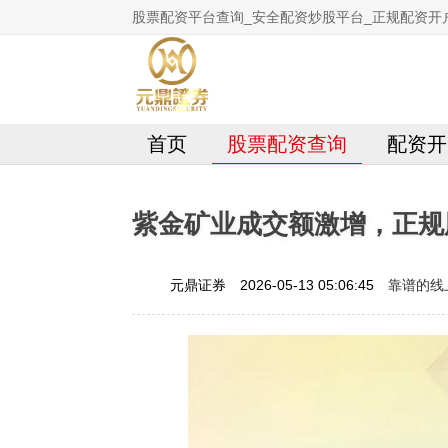
股票配资平台查询_安全配资炒股平台_正规配资开
首页
股票配资查询
配资开
紫金矿业成交额激增，正规
靠谱的线
元鼎证券
2026-05-13 05:06:45