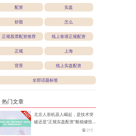
配资
实盘
炒股
怎么
正规股票配资推荐
线上靠谱正规配资
正规
上海
背景
线上实盘配资
全部话题标签
热门文章
北京人形机器人崛起，是技术突
破还是“正规实盘配资”般稳健投
资
215