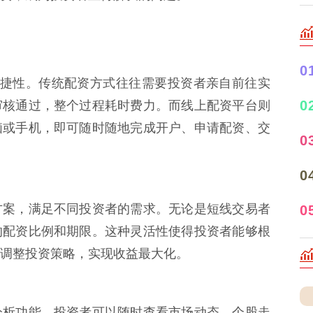
0
其便捷性。传统配资方式往往需要投资者亲自前往实
0
审核通过，整个过程耗时费力。而线上配资平台则
脑或手机，即可随时随地完成开户、申请配资、交
0
0
方案，满足不同投资者的需求。无论是短线交易者
0
的配资比例和期限。这种灵活性使得投资者能够根
调整投资策略，实现收益最大化。
分析功能。投资者可以随时查看市场动态、个股走