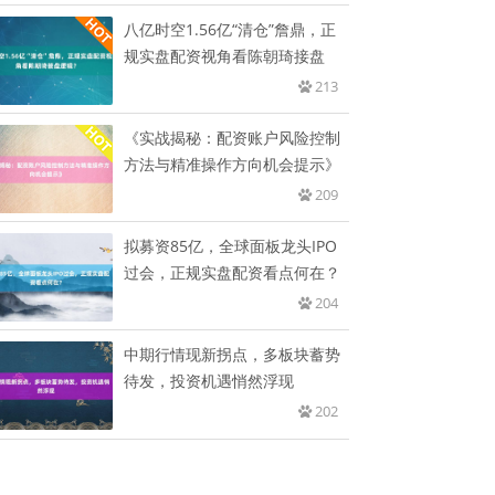
八亿时空1.56亿“清仓”詹鼎，正
规实盘配资视角看陈朝琦接盘
213
《实战揭秘：配资账户风险控制
方法与精准操作方向机会提示》
209
拟募资85亿，全球面板龙头IPO
过会，正规实盘配资看点何在？
204
中期行情现新拐点，多板块蓄势
待发，投资机遇悄然浮现
202