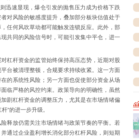
应则迅速显现，爆仓引发的抛售压力成为价格下跌
资者对风险的敏感度提升，叠加部分板块估值处于
薄，任何风吹草动都可能触发连锁反应。此外，部
出现共同的风险信号时，可能引发集中平仓，进一
层对杠杆资金的监管始终保持高压态势，近期对股
规平台被清理整顿，合规要求持续收紧。这一方面
潜在的系统性风险；另一方面也促使部分资金从场
样面临严格的风控约束。政策导向的明确性，虽然
能加剧杠杆资金的调整压力，尤其是在市场情绪偏
杠杆”的进一步升级。
风险释放仍需关注市场情绪与政策节奏的平衡。若
，并通过企业盈利增长消化部分杠杆风险，则短期