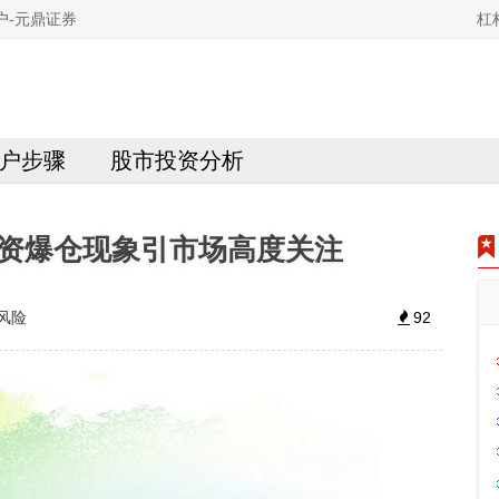
户-元鼎证券
杠
户步骤
股市投资分析
资爆仓现象引市场高度关注
风险
92