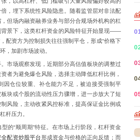
扩张，以高杠杆、低门槛吸引大量风险偏好较高的
十倍，埋下系统性风险隐患。随着监管层对非法配
缩，但场内融资融券业务与部分合规场外机构的杠
剧背景下，这类杠杆资金的风险特征开始显现——
0
，配资方为控制损失往往强制平仓，形成“价格下
0
循环，加剧市场波动。
0
手。市场观察发现，近期部分高估值板块的调整过
投资者为避免爆仓风险，选择主动降低杠杆比例，
0
则因仓位较重、补仓能力不足，被迫接受强制平
0
定板块或个股的流动性压力骤增，进一步放大了短
控制风险，主动收紧风控标准，提高保证金比例或
杠杆压力。
型的“顺周期”特征。在市场上行阶段，杠杆资金
安全配资炒股平台
形成资金与价格的正向反馈；而