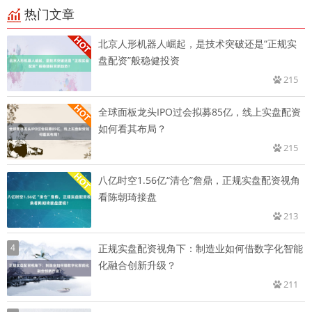
热门文章
北京人形机器人崛起，是技术突破还是“正规实
盘配资”般稳健投资
215
全球面板龙头IPO过会拟募85亿，线上实盘配资
如何看其布局？
215
八亿时空1.56亿“清仓”詹鼎，正规实盘配资视角
看陈朝琦接盘
213
4
正规实盘配资视角下：制造业如何借数字化智能
化融合创新升级？
211