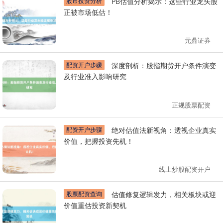
股市投资分析
PB估值分析揭示：这些行业龙头股
正被市场低估！
元鼎证券
配资开户步骤
深度剖析：股指期货开户条件演变
及行业准入影响研究
正规股票配资
配资开户步骤
绝对估值法新视角：透视企业真实
价值，把握投资先机！
线上炒股配资开户
股票配资查询
估值修复逻辑发力，相关板块或迎
价值重估投资新契机