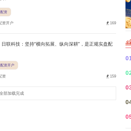
票配资
配资开户
169
日联科技：坚持“横向拓展、纵向深耕”，是正规实盘配
0
股配资开户
0
配资
159
0
全部加载完成
0
0