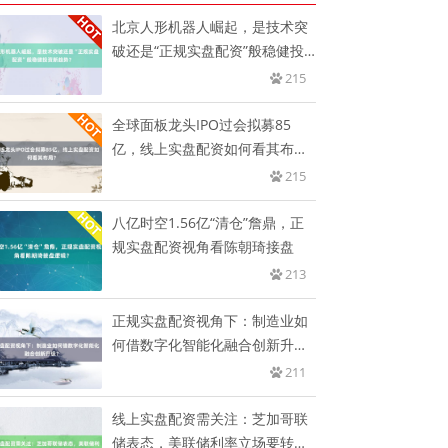
北京人形机器人崛起，是技术突
破还是“正规实盘配资”般稳健投
资
215
全球面板龙头IPO过会拟募85
亿，线上实盘配资如何看其布
局？
215
八亿时空1.56亿“清仓”詹鼎，正
规实盘配资视角看陈朝琦接盘
213
正规实盘配资视角下：制造业如
何借数字化智能化融合创新升
级？
211
线上实盘配资需关注：芝加哥联
储表态，美联储利率立场要转