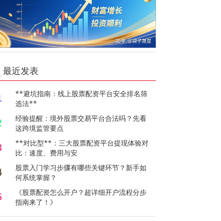
最近发表
**避坑指南：线上股票配资平台安全排名筛
1
选法**
经验提醒：境外股票交易平台合法吗？先看
2
这跨境监管要点
**对比型**：三大股票配资平台提现体验对
3
比：速度、费用与安
股票入门学习步骤有哪些关键环节？新手如
4
何系统掌握？
《股票配资怎么开户？超详细开户流程分步
5
指南来了！》